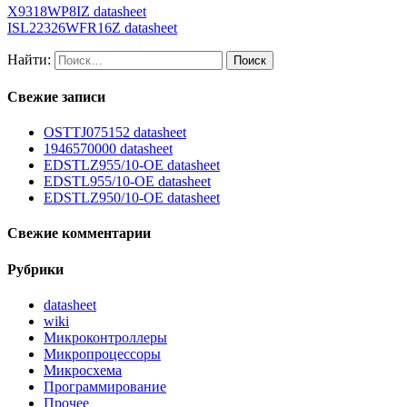
X9318WP8IZ datasheet
ISL22326WFR16Z datasheet
Найти:
Свежие записи
OSTTJ075152 datasheet
1946570000 datasheet
EDSTLZ955/10-OE datasheet
EDSTL955/10-OE datasheet
EDSTLZ950/10-OE datasheet
Свежие комментарии
Рубрики
datasheet
wiki
Микроконтроллеры
Микропроцессоры
Микросхема
Программирование
Прочее