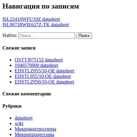
Навигация по записям
ISL22416WFU10Z datasheet
ISL90728WIE627Z-TK datasheet
Найти:
Свежие записи
OSTTJ075152 datasheet
1946570000 datasheet
EDSTLZ955/10-OE datasheet
EDSTL955/10-OE datasheet
EDSTLZ950/10-OE datasheet
Свежие комментарии
Рубрики
datasheet
wiki
Микроконтроллеры
Микропроцессоры