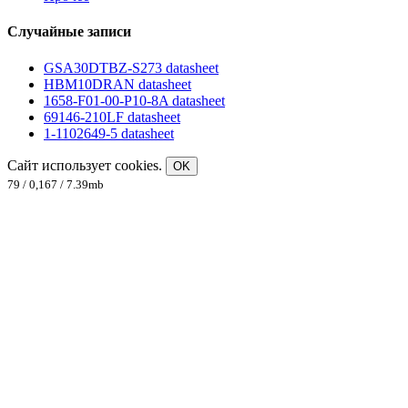
Случайные записи
GSA30DTBZ-S273 datasheet
HBM10DRAN datasheet
1658-F01-00-P10-8A datasheet
69146-210LF datasheet
1-1102649-5 datasheet
Сайт использует cookies.
OK
79 / 0,167 / 7.39mb