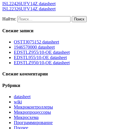
ISL22426UFV14Z datasheet
ISL22326UFV14Z datasheet
Найти:
Свежие записи
OSTTJ075152 datasheet
1946570000 datasheet
EDSTLZ955/10-OE datasheet
EDSTL955/10-OE datasheet
EDSTLZ950/10-OE datasheet
Свежие комментарии
Рубрики
datasheet
wiki
Микроконтроллеры
Микропроцессоры
Микросхема
Программирование
Прочее