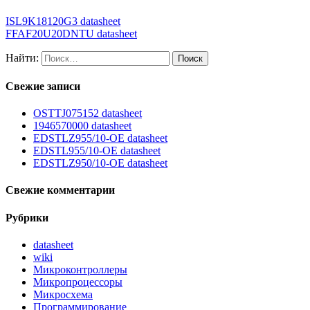
ISL9K18120G3 datasheet
FFAF20U20DNTU datasheet
Найти:
Свежие записи
OSTTJ075152 datasheet
1946570000 datasheet
EDSTLZ955/10-OE datasheet
EDSTL955/10-OE datasheet
EDSTLZ950/10-OE datasheet
Свежие комментарии
Рубрики
datasheet
wiki
Микроконтроллеры
Микропроцессоры
Микросхема
Программирование