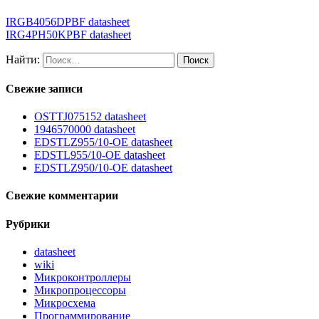
IRGB4056DPBF datasheet
IRG4PH50KPBF datasheet
Найти:
Свежие записи
OSTTJ075152 datasheet
1946570000 datasheet
EDSTLZ955/10-OE datasheet
EDSTL955/10-OE datasheet
EDSTLZ950/10-OE datasheet
Свежие комментарии
Рубрики
datasheet
wiki
Микроконтроллеры
Микропроцессоры
Микросхема
Программирование