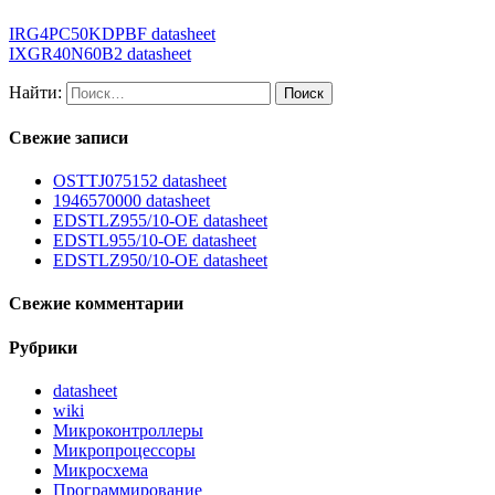
IRG4PC50KDPBF datasheet
IXGR40N60B2 datasheet
Найти:
Свежие записи
OSTTJ075152 datasheet
1946570000 datasheet
EDSTLZ955/10-OE datasheet
EDSTL955/10-OE datasheet
EDSTLZ950/10-OE datasheet
Свежие комментарии
Рубрики
datasheet
wiki
Микроконтроллеры
Микропроцессоры
Микросхема
Программирование