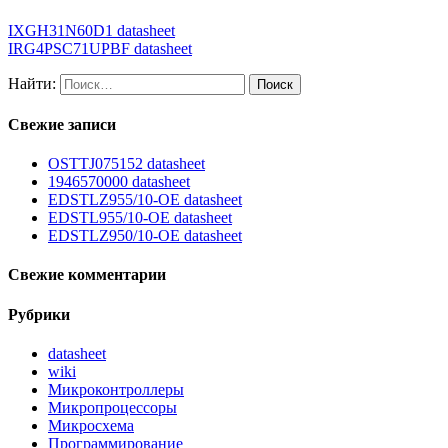
IXGH31N60D1 datasheet
IRG4PSC71UPBF datasheet
Найти:
Свежие записи
OSTTJ075152 datasheet
1946570000 datasheet
EDSTLZ955/10-OE datasheet
EDSTL955/10-OE datasheet
EDSTLZ950/10-OE datasheet
Свежие комментарии
Рубрики
datasheet
wiki
Микроконтроллеры
Микропроцессоры
Микросхема
Программирование