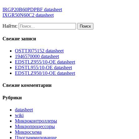
IRGP20B60PDPBF datasheet
IXGR50N60C2 datasheet
Найти:
Свежие записи
OSTTJ075152 datasheet
1946570000 datasheet
EDSTLZ955/10-OE datasheet
EDSTL955/10-OE datasheet
EDSTLZ950/10-OE datasheet
Свежие комментарии
Рубрики
datasheet
wiki
Микроконтроллеры
Микропроцессоры
Микросхема
Программирование