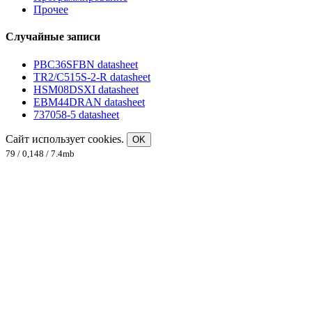
Прочее
Случайные записи
PBC36SFBN datasheet
TR2/C515S-2-R datasheet
HSM08DSXI datasheet
EBM44DRAN datasheet
737058-5 datasheet
Сайт использует cookies.
OK
79 / 0,148 / 7.4mb