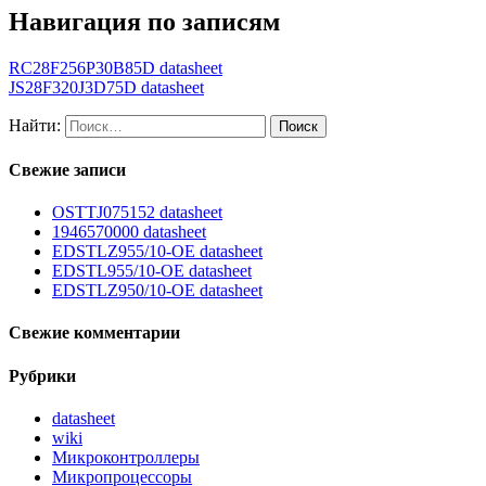
Навигация по записям
RC28F256P30B85D datasheet
JS28F320J3D75D datasheet
Найти:
Свежие записи
OSTTJ075152 datasheet
1946570000 datasheet
EDSTLZ955/10-OE datasheet
EDSTL955/10-OE datasheet
EDSTLZ950/10-OE datasheet
Свежие комментарии
Рубрики
datasheet
wiki
Микроконтроллеры
Микропроцессоры