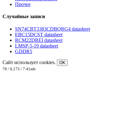
Прочее
Случайные записи
SN74CBT3383CDBQRG4 datasheet
EBC15DCST datasheet
RCM22DREI datasheet
LMSP-5-19 datasheet
GDDR5
Сайт использует cookies.
OK
79 / 0,173 / 7.41mb