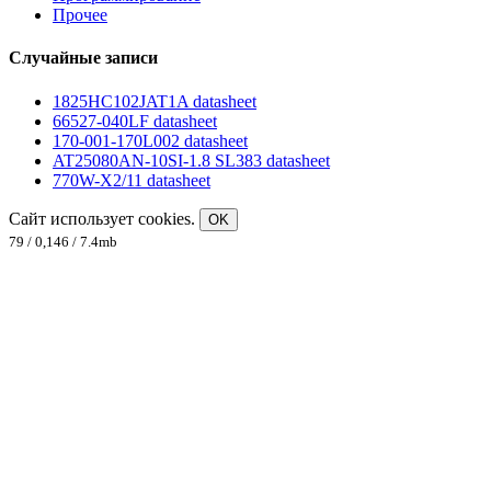
Прочее
Случайные записи
1825HC102JAT1A datasheet
66527-040LF datasheet
170-001-170L002 datasheet
AT25080AN-10SI-1.8 SL383 datasheet
770W-X2/11 datasheet
Сайт использует cookies.
OK
79 / 0,146 / 7.4mb