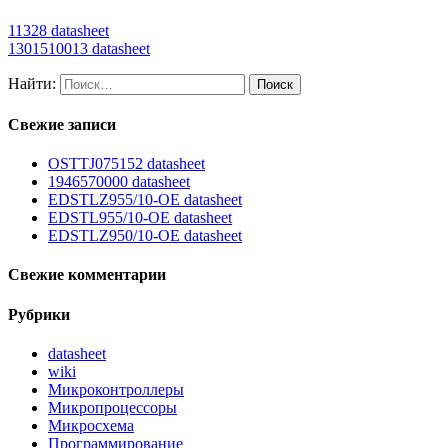
11328 datasheet
1301510013 datasheet
Найти:
Свежие записи
OSTTJ075152 datasheet
1946570000 datasheet
EDSTLZ955/10-OE datasheet
EDSTL955/10-OE datasheet
EDSTLZ950/10-OE datasheet
Свежие комментарии
Рубрики
datasheet
wiki
Микроконтроллеры
Микропроцессоры
Микросхема
Программирование