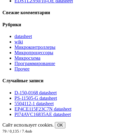
EDSTLZ950/10-OE datasheet
Свежие комментарии
Рубрики
datasheet
wiki
Микроконтроллеры
Микропроцессоры
Микросхема
Программирование
Прочее
Случайные записи
D-150-0168 datasheet
PS-11505-G datasheet
5504112-1 datasheet
EP4CE115F23C7N datasheet
PI74AVC16835AE datasheet
Сайт использует cookies.
OK
79 / 0,135 / 7.4mb