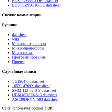
EDSTL955/10-OE datasheet
EDSTLZ950/10-OE datasheet
Свежие комментарии
Рубрики
datasheet
wiki
Микроконтроллеры
Микропроцессоры
Микросхема
Программирование
Прочее
Случайные записи
1-51864-0 datasheet
165X14769X datasheet
SMM-113-02-S-S datasheet
HBM18DSEI-S13 datasheet
ASC30DRYN-S93 datasheet
Сайт использует cookies.
OK