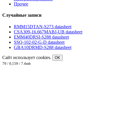
Прочее
Случайные записи
RMM15DTAN-S273 datasheet
CSA309-16.667MABJ-UB datasheet
EMM40DRSI-S288 datasheet
SSQ-102-02-G-D datasheet
GBA10DRMD-S288 datasheet
Сайт использует cookies.
OK
79 / 0,159 / 7.4mb