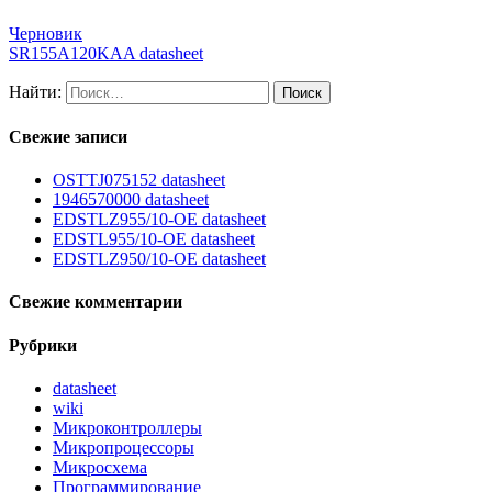
Черновик
SR155A120KAA datasheet
Найти:
Свежие записи
OSTTJ075152 datasheet
1946570000 datasheet
EDSTLZ955/10-OE datasheet
EDSTL955/10-OE datasheet
EDSTLZ950/10-OE datasheet
Свежие комментарии
Рубрики
datasheet
wiki
Микроконтроллеры
Микропроцессоры
Микросхема
Программирование