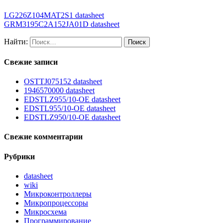
LG226Z104MAT2S1 datasheet
GRM3195C2A152JA01D datasheet
Найти:
Свежие записи
OSTTJ075152 datasheet
1946570000 datasheet
EDSTLZ955/10-OE datasheet
EDSTL955/10-OE datasheet
EDSTLZ950/10-OE datasheet
Свежие комментарии
Рубрики
datasheet
wiki
Микроконтроллеры
Микропроцессоры
Микросхема
Программирование