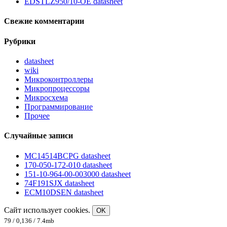
EDSTLZ950/10-OE datasheet
Свежие комментарии
Рубрики
datasheet
wiki
Микроконтроллеры
Микропроцессоры
Микросхема
Программирование
Прочее
Случайные записи
MC14514BCPG datasheet
170-050-172-010 datasheet
151-10-964-00-003000 datasheet
74F191SJX datasheet
ECM10DSEN datasheet
Сайт использует cookies.
OK
79 / 0,136 / 7.4mb