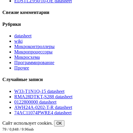
EDSTLZ950/10-OE datasheet
Свежие комментарии
Рубрики
datasheet
wiki
Микроконтроллеры
Микропроцессоры
Микросхема
Программирование
Прочее
Случайные записи
W33-T1N1Q-15 datasheet
RMA28DTKT-S288 datasheet
0122800000 datasheet
AWH24A-0202-T-R datasheet
74AC11074PWRE4 datasheet
Сайт использует cookies.
OK
79 / 0,848 / 9.96mb