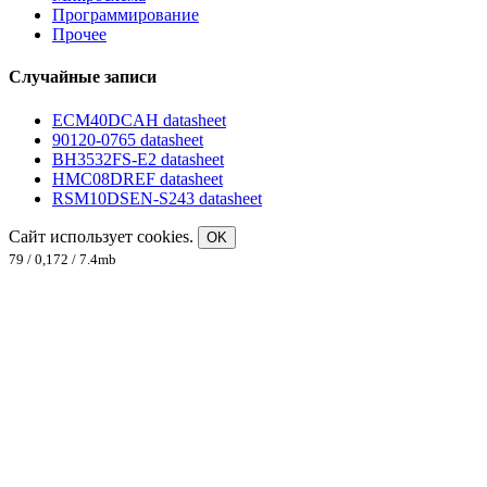
Программирование
Прочее
Случайные записи
ECM40DCAH datasheet
90120-0765 datasheet
BH3532FS-E2 datasheet
HMC08DREF datasheet
RSM10DSEN-S243 datasheet
Сайт использует cookies.
OK
79 / 0,172 / 7.4mb