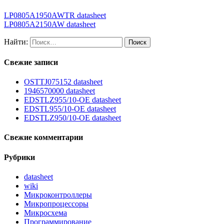
LP0805A1950AWTR datasheet
LP0805A2150AW datasheet
Найти:
Свежие записи
OSTTJ075152 datasheet
1946570000 datasheet
EDSTLZ955/10-OE datasheet
EDSTL955/10-OE datasheet
EDSTLZ950/10-OE datasheet
Свежие комментарии
Рубрики
datasheet
wiki
Микроконтроллеры
Микропроцессоры
Микросхема
Программирование