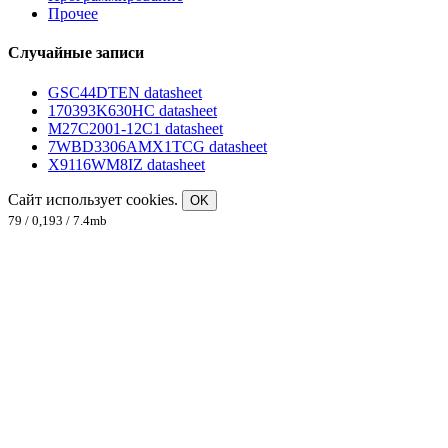
Прочее
Случайные записи
GSC44DTEN datasheet
170393K630HC datasheet
M27C2001-12C1 datasheet
7WBD3306AMX1TCG datasheet
X9116WM8IZ datasheet
Сайт использует cookies.
OK
79 / 0,193 / 7.4mb