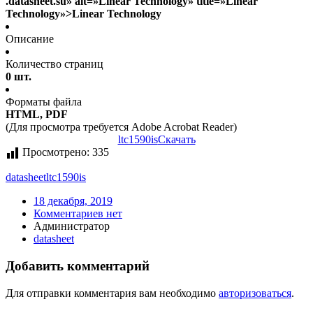
.datasheet.su» alt=»Linear Technology» title=»Linear
Technology»>Linear Technology
Описание
Количество страниц
0 шт.
Форматы файла
HTML, PDF
(Для просмотра требуется Adobe Acrobat Reader)
ltc1590is
Скачать
Просмотрено:
335
datasheet
ltc1590is
18 декабря, 2019
Комментариев нет
Администратор
datasheet
Добавить комментарий
Для отправки комментария вам необходимо
авторизоваться
.