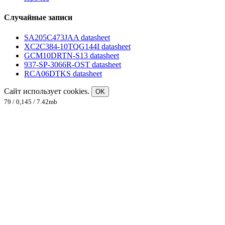
Случайные записи
SA205C473JAA datasheet
XC2C384-10TQG144I datasheet
GCM10DRTN-S13 datasheet
937-SP-3066R-OST datasheet
RCA06DTKS datasheet
Сайт использует cookies.
OK
79 / 0,145 / 7.42mb