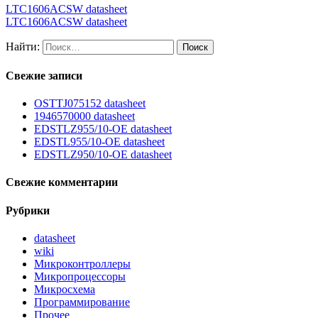
LTC1606ACSW datasheet
LTC1606ACSW datasheet
Найти:
Свежие записи
OSTTJ075152 datasheet
1946570000 datasheet
EDSTLZ955/10-OE datasheet
EDSTL955/10-OE datasheet
EDSTLZ950/10-OE datasheet
Свежие комментарии
Рубрики
datasheet
wiki
Микроконтроллеры
Микропроцессоры
Микросхема
Программирование
Прочее