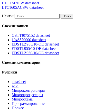
LTC1747IFW datasheet
LTC1605ACSW datasheet
Найти:
Свежие записи
OSTTJ075152 datasheet
1946570000 datasheet
EDSTLZ955/10-OE datasheet
EDSTL955/10-OE datasheet
EDSTLZ950/10-OE datasheet
Свежие комментарии
Рубрики
datasheet
wiki
Микроконтроллеры
Микропроцессоры
Микросхема
Программирование
Прочее