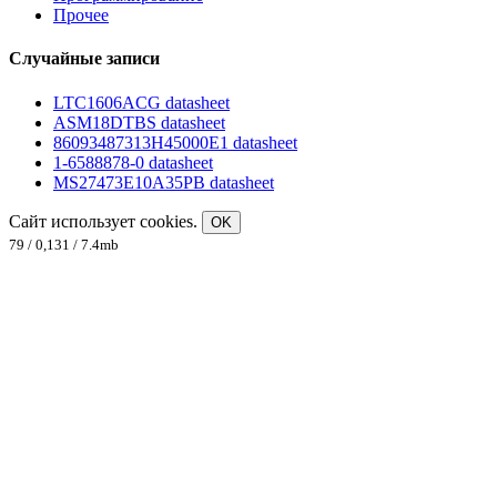
Прочее
Случайные записи
LTC1606ACG datasheet
ASM18DTBS datasheet
86093487313H45000E1 datasheet
1-6588878-0 datasheet
MS27473E10A35PB datasheet
Сайт использует cookies.
OK
79 / 0,131 / 7.4mb