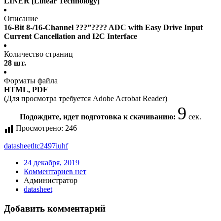
LINER [Linear Technology]
Описание
16-Bit 8-/16-Channel ???”???? ADC with Easy Drive Input
Current Cancellation and I2C Interface
Количество страниц
28 шт.
Форматы файла
HTML, PDF
(Для просмотра требуется Adobe Acrobat Reader)
9
Подождите, идет подготовка к скачиванию:
сек.
Просмотрено:
246
datasheet
ltc2497iuhf
24 декабря, 2019
Комментариев нет
Администратор
datasheet
Добавить комментарий