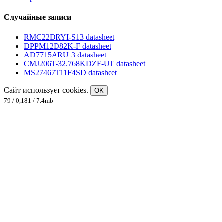
Случайные записи
RMC22DRYI-S13 datasheet
DPPM12D82K-F datasheet
AD7715ARU-3 datasheet
CMJ206T-32.768KDZF-UT datasheet
MS27467T11F4SD datasheet
Сайт использует cookies.
OK
79 / 0,181 / 7.4mb