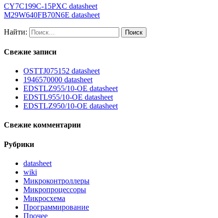
CY7C199C-15PXC datasheet
M29W640FB70N6E datasheet
Найти:
Свежие записи
OSTTJ075152 datasheet
1946570000 datasheet
EDSTLZ955/10-OE datasheet
EDSTL955/10-OE datasheet
EDSTLZ950/10-OE datasheet
Свежие комментарии
Рубрики
datasheet
wiki
Микроконтроллеры
Микропроцессоры
Микросхема
Программирование
Прочее