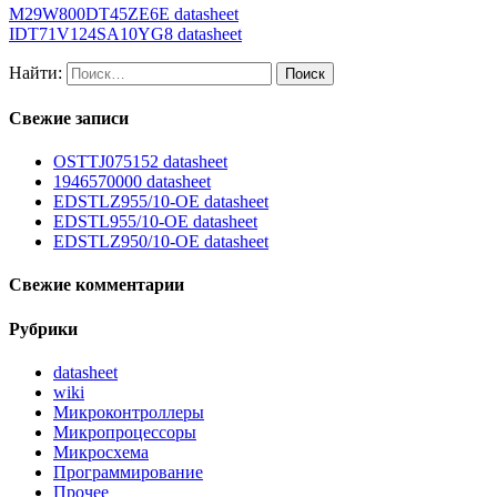
M29W800DT45ZE6E datasheet
IDT71V124SA10YG8 datasheet
Найти:
Свежие записи
OSTTJ075152 datasheet
1946570000 datasheet
EDSTLZ955/10-OE datasheet
EDSTL955/10-OE datasheet
EDSTLZ950/10-OE datasheet
Свежие комментарии
Рубрики
datasheet
wiki
Микроконтроллеры
Микропроцессоры
Микросхема
Программирование
Прочее