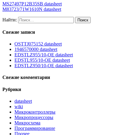
MS27497P12B35SB datasheet
M83723/71W1610N datasheet
Найти:
Свежие записи
OSTTJ075152 datasheet
1946570000 datasheet
EDSTLZ955/10-OE datasheet
EDSTL955/10-OE datasheet
EDSTLZ950/10-OE datasheet
Свежие комментарии
Рубрики
datasheet
wiki
Микроконтроллеры
Микропроцессоры
Микросхема
Программирование
Прочее