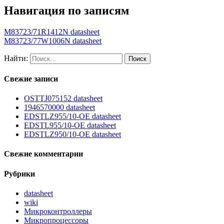
Навигация по записям
M83723/71R1412N datasheet
M83723/77W1006N datasheet
Найти:
Свежие записи
OSTTJ075152 datasheet
1946570000 datasheet
EDSTLZ955/10-OE datasheet
EDSTL955/10-OE datasheet
EDSTLZ950/10-OE datasheet
Свежие комментарии
Рубрики
datasheet
wiki
Микроконтроллеры
Микропроцессоры