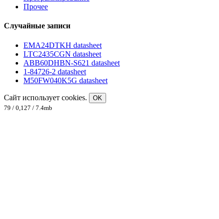
Прочее
Случайные записи
EMA24DTKH datasheet
LTC2435CGN datasheet
ABB60DHBN-S621 datasheet
1-84726-2 datasheet
M50FW040K5G datasheet
Сайт использует cookies.
OK
79 / 0,127 / 7.4mb