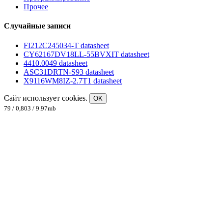
Прочее
Случайные записи
FI212C245034-T datasheet
CY62167DV18LL-55BVXIT datasheet
4410.0049 datasheet
ASC31DRTN-S93 datasheet
X9116WM8IZ-2.7T1 datasheet
Сайт использует cookies.
OK
79 / 0,803 / 9.97mb