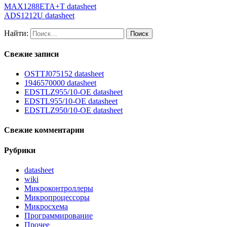
MAX1288ETA+T datasheet
ADS1212U datasheet
Найти:
Свежие записи
OSTTJ075152 datasheet
1946570000 datasheet
EDSTLZ955/10-OE datasheet
EDSTL955/10-OE datasheet
EDSTLZ950/10-OE datasheet
Свежие комментарии
Рубрики
datasheet
wiki
Микроконтроллеры
Микропроцессоры
Микросхема
Программирование
Прочее