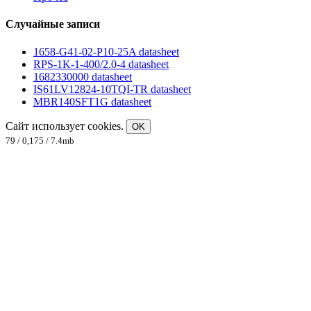
Случайные записи
1658-G41-02-P10-25A datasheet
RPS-1K-1-400/2.0-4 datasheet
1682330000 datasheet
IS61LV12824-10TQI-TR datasheet
MBR140SFT1G datasheet
Сайт использует cookies.
OK
79 / 0,175 / 7.4mb