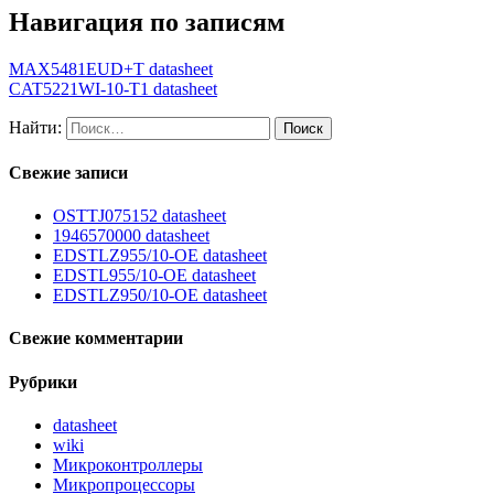
Навигация по записям
MAX5481EUD+T datasheet
CAT5221WI-10-T1 datasheet
Найти:
Свежие записи
OSTTJ075152 datasheet
1946570000 datasheet
EDSTLZ955/10-OE datasheet
EDSTL955/10-OE datasheet
EDSTLZ950/10-OE datasheet
Свежие комментарии
Рубрики
datasheet
wiki
Микроконтроллеры
Микропроцессоры