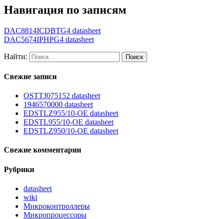
Навигация по записям
DAC8814ICDBTG4 datasheet
DAC5674IPHPG4 datasheet
Найти:
Свежие записи
OSTTJ075152 datasheet
1946570000 datasheet
EDSTLZ955/10-OE datasheet
EDSTL955/10-OE datasheet
EDSTLZ950/10-OE datasheet
Свежие комментарии
Рубрики
datasheet
wiki
Микроконтроллеры
Микропроцессоры