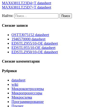
MAX6381LT23D4+T datasheet
MAX6381LT25D7+T datasheet
Найти:
Свежие записи
OSTTJ075152 datasheet
1946570000 datasheet
EDSTLZ955/10-OE datasheet
EDSTL955/10-OE datasheet
EDSTLZ950/10-OE datasheet
Свежие комментарии
Рубрики
datasheet
wiki
Микроконтроллеры
Микропроцессоры
Микросхема
Программирование
Прочее