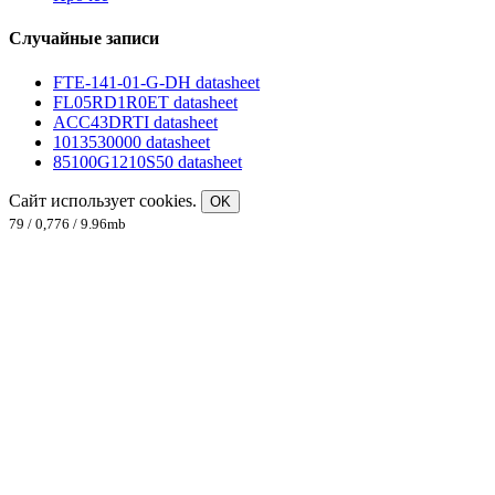
Случайные записи
FTE-141-01-G-DH datasheet
FL05RD1R0ET datasheet
ACC43DRTI datasheet
1013530000 datasheet
85100G1210S50 datasheet
Сайт использует cookies.
OK
79 / 0,776 / 9.96mb