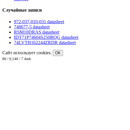
Случайные записи
972-037-010-031 datasheet
748677-5 datasheet
RSM10DRAS datasheet
IDT71P74604S250BQG datasheet
74LVTH162244ZRDR datasheet
Сайт использует cookies.
OK
86 / 0,140 / 7.4mb