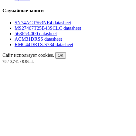
Случайные записи
SN74ACT563NE4 datasheet
MS27467T25B43SCLC datasheet
568653-000 datasheet
ACM31DRSS datasheet
RMC44DRTS-S734 datasheet
Сайт использует cookies.
OK
79 / 0,741 / 9.96mb