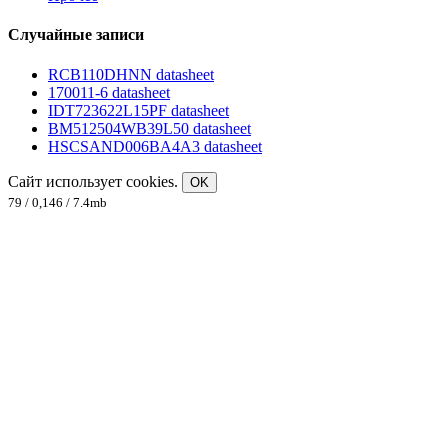
Случайные записи
RCB110DHNN datasheet
170011-6 datasheet
IDT723622L15PF datasheet
BM512504WB39L50 datasheet
HSCSAND006BA4A3 datasheet
Сайт использует cookies.
OK
79 / 0,146 / 7.4mb