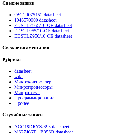
Свежие записи
OSTTJ075152 datasheet
1946570000 datasheet
EDSTLZ955/10-OE datasheet
EDSTL955/10-OE datasheet
EDSTLZ950/10-OE datasheet
Свежие комментарии
Рубрики
datasheet
wiki
Микроконтроллеры
Микропроцессоры
Микросхема
Программирование
Прочее
Случайные записи
ACC18DRYS-S93 datasheet
MS27466T11B35SB datasheet