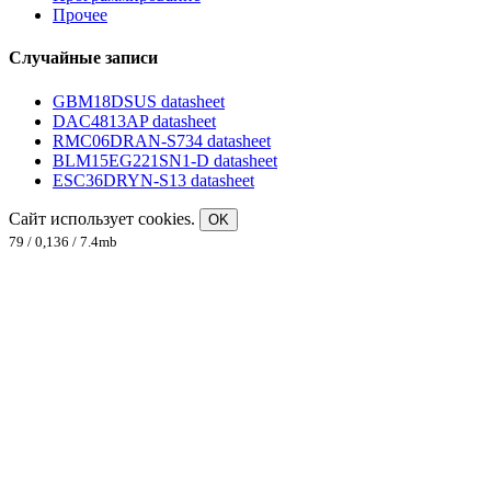
Прочее
Случайные записи
GBM18DSUS datasheet
DAC4813AP datasheet
RMC06DRAN-S734 datasheet
BLM15EG221SN1-D datasheet
ESC36DRYN-S13 datasheet
Сайт использует cookies.
OK
79 / 0,136 / 7.4mb