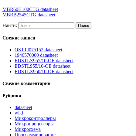
MBR60H100CTG datasheet
MBRB2545CTG datasheet
Найти:
Свежие записи
OSTTJ075152 datasheet
1946570000 datasheet
EDSTLZ955/10-OE datasheet
EDSTL955/10-OE datasheet
EDSTLZ950/10-OE datasheet
Свежие комментарии
Рубрики
datasheet
wiki
Микроконтроллеры
Микропроцессоры
Микросхема
Программирование