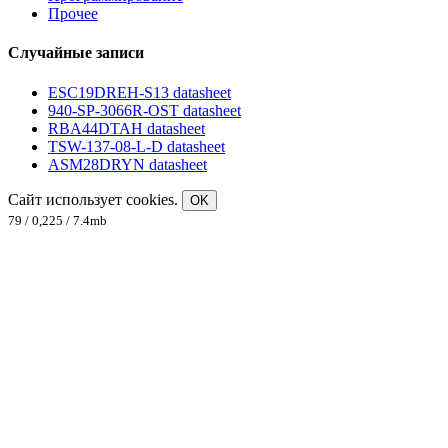
Прочее
Случайные записи
ESC19DREH-S13 datasheet
940-SP-3066R-OST datasheet
RBA44DTAH datasheet
TSW-137-08-L-D datasheet
ASM28DRYN datasheet
Сайт использует cookies.
OK
79 / 0,225 / 7.4mb