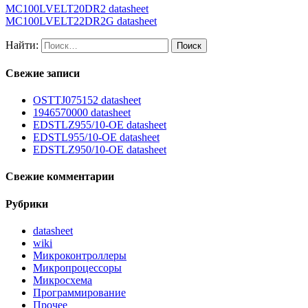
MC100LVELT20DR2 datasheet
MC100LVELT22DR2G datasheet
Найти:
Свежие записи
OSTTJ075152 datasheet
1946570000 datasheet
EDSTLZ955/10-OE datasheet
EDSTL955/10-OE datasheet
EDSTLZ950/10-OE datasheet
Свежие комментарии
Рубрики
datasheet
wiki
Микроконтроллеры
Микропроцессоры
Микросхема
Программирование
Прочее