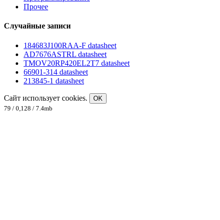
Прочее
Случайные записи
184683J100RAA-F datasheet
AD7676ASTRL datasheet
TMOV20RP420EL2T7 datasheet
66901-314 datasheet
213845-1 datasheet
Сайт использует cookies.
OK
79 / 0,128 / 7.4mb